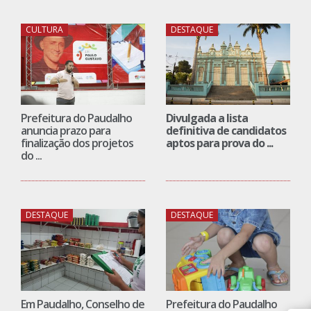
CULTURA
DESTAQUE
Prefeitura do Paudalho
Divulgada a lista
anuncia prazo para
definitiva de candidatos
finalização dos projetos
aptos para prova do ...
do ...
DESTAQUE
DESTAQUE
Em Paudalho, Conselho de
Prefeitura do Paudalho