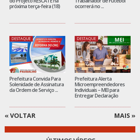
do Projeto RESCATE na
Trabalhador de Futebol
próxima terça-feira (18)
ocorrerá no ...
DESTAQUE
DESTAQUE
Prefeitura Convida Para
Prefeitura Alerta
Solenidade de Assinatura
Microempreendedores
da Ordem de Serviço ...
Individuais – MEI para
Entregar Declaração
VOLTAR
MAIS