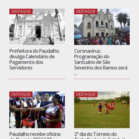
DESTAQUE
DESTAQUE
Prefeitura do Paudalho
Coronavírus:
divulga Calendário de
Programação do
Pagamento dos
Santuário de São
Servidores
Severino dos Ramos será
...
DESTAQUE
DESTAQUE
Paudalho recebe oficina
2º dia do Torneio do