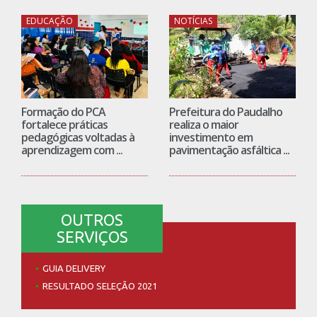
EDUCAÇÃO
NOTÍCIAS
Formação do PCA
Prefeitura do Paudalho
fortalece práticas
realiza o maior
pedagógicas voltadas à
investimento em
aprendizagem com ...
pavimentação asfáltica ...
OUTROS
SERVIÇOS
GUIA DELIVERY
RESULTADO SELEÇÃO 2021