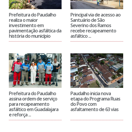
Prefeitura do Paudalho
Principal via de acesso ao
realiza o maior
Santuário de São
investimento em
Severino dos Ramos
pavimentação asfáltica da
recebe recapeamento
história do município
asfáltico ...
Prefeitura do Paudalho
Paudalho inicia nova
assina ordem de serviço
etapa do Programa Ruas
para recapeamento
do Povo com
asfáltico em Guadalajara
asfaltamento de 63 vias
e reforça ...