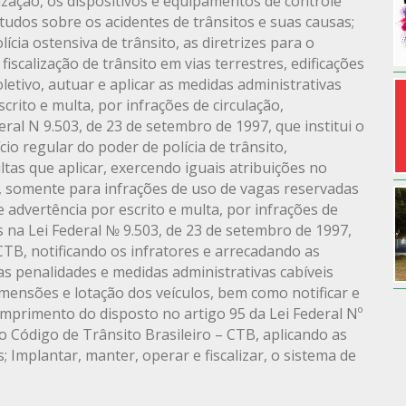
ização, os dispositivos e equipamentos de controle
estudos sobre os acidentes de trânsitos e suas causas;
cia ostensiva de trânsito, as diretrizes para o
fiscalização de trânsito em vias terrestres, edificações
oletivo, autuar e aplicar as medidas administrativas
crito e multa, por infrações de circulação,
ral N 9.503, de 23 de setembro de 1997, que institui o
cio regular do poder de polícia de trânsito,
tas que aplicar, exercendo iguais atribuições no
o, somente para infrações de uso de vagas reservadas
 advertência por escrito e multa, por infrações de
s na Lei Federal № 9.503, de 23 de setembro de 1997,
 CTB, notificando os infratores e arrecadando as
r as penalidades e medidas administrativas cabíveis
imensões e lotação dos veículos, bem como notificar e
cumprimento do disposto no artigo 95 da Lei Federal Nº
 o Código de Trânsito Brasileiro – СТВ, аplicando as
 Implantar, manter, operar e fiscalizar, o sistema de