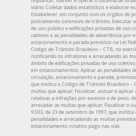
Implantar, manter e operar o sistema de sinal
viário; Coletar dados estatísticos e elaborar 
Estabelecer, em conjunto com os órgãos de polí
policiamento ostensivo de trânsito; Executar a 
de uso público e edificações privadas de uso c
cabíveis e as penalidades de advertência por es
estacionamento e parada previstos na Lei Fede
Código de Trânsito Brasileiro – CTB, no exercí
notificando os infratores e arrecadando as mul
âmbito de edificações privadas de uso coletiv
em estacionamentos; Aplicar as penalidades de
circulação, estacionamento e parada, prevista
que institui o Código de Trânsito Brasileiro –
multas que aplicar; Fiscalizar, autuar e aplica
relativas a infrações por excesso o de peso, d
arrecadar as multas que aplicar; Fiscalizar o 
9.503, de 23 de setembro de 1997, que institui
penalidades e arrecadando as multas previstas;
estacionamento rotativo pago nas vias.