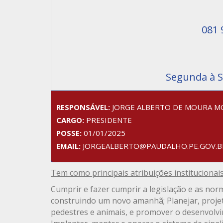
081 
Segunda à S
RESPONSÁVEL:
JORGE ALBERTO DE MOURA M
CARGO:
PRESIDENTE
POSSE:
01/01/2025
EMAIL:
JORGEALBERTO@PAUDALHO.PE.GOV.B
Tem como principais atribuições institucionais
Cumprir e fazer cumprir a legislação e as nor
construindo um novo amanhã; Planejar, projeta
pedestres e animais, e promover o desenvolvim