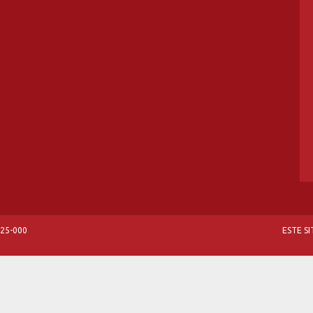
825-000
ESTE S