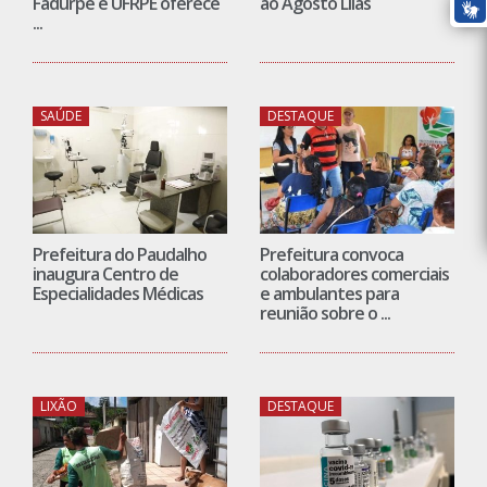
Fadurpe e UFRPE oferece
ao Agosto Lilás
...
SAÚDE
DESTAQUE
Prefeitura do Paudalho
Prefeitura convoca
inaugura Centro de
colaboradores comerciais
Especialidades Médicas
e ambulantes para
reunião sobre o ...
LIXÃO
DESTAQUE