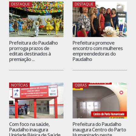
DESTAQUE
DESTAQUE
Prefeitura do Paudalho
Prefeitura promove
prorroga prazos de
encontro com mulheres
editais destinados à
empreendedoras do
premiação ...
Paudalho
NOTÍCIAS
OBRAS
Com foco na saúde,
Prefeitura do Paudalho
Paudalho inaugura
inaugura Centro do Parto
Unidade Básica de Saúde
Humanizado neste