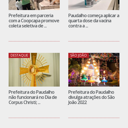
Prefeitura em parceria
Paudalho começa aplicar a
com a Coopcapa promove
quarta dose da vacina
coleta seletiva de ...
contra a ...
DESTAQUE
SÃO JOÃO
Prefeitura do Paudalho
Prefeitura do Paudalho
não funcionará no Dia de
divulga atrações do São
Corpus Christi; ...
João 2022