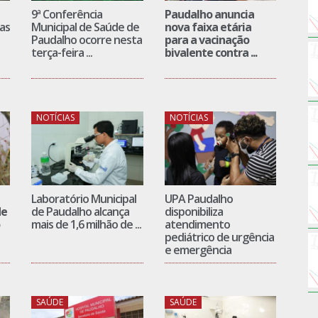
9ª Conferência
Paudalho anuncia
as
Municipal de Saúde de
nova faixa etária
Paudalho ocorre nesta
para a vacinação
terça-feira ...
bivalente contra ...
NOTÍCIAS
NOTÍCIAS
Laboratório Municipal
UPA Paudalho
de
de Paudalho alcança
disponibiliza
mais de 1,6 milhão de ...
atendimento
pediátrico de urgência
e emergência
SAÚDE
SAÚDE