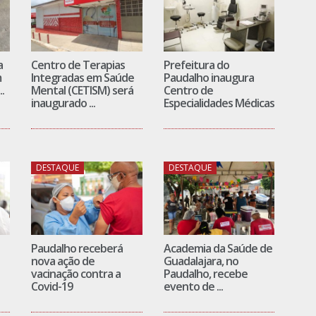
a
Centro de Terapias
Prefeitura do
m
Integradas em Saúde
Paudalho inaugura
.
Mental (CETISM) será
Centro de
inaugurado ...
Especialidades Médicas
DESTAQUE
DESTAQUE
Paudalho receberá
Academia da Saúde de
nova ação de
Guadalajara, no
vacinação contra a
Paudalho, recebe
Covid-19
evento de ...