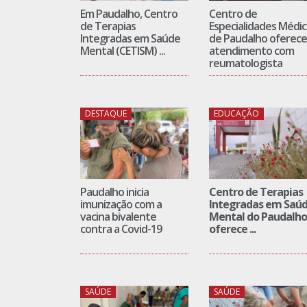
Em Paudalho, Centro
Centro de
de Terapias
Especialidades Médic
Integradas em Saúde
de Paudalho oferece
Mental (CETISM) ...
atendimento com
reumatologista
DESTAQUE
EDUCAÇÃO
Paudalho inicia
Centro de Terapias
imunização com a
Integradas em Saú
vacina bivalente
Mental do Paudalho
contra a Covid-19
oferece ...
SAÚDE
SAÚDE