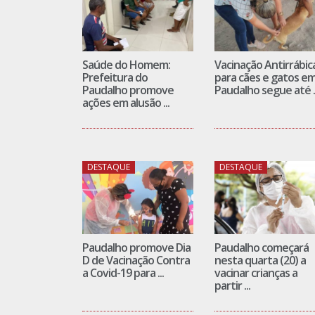
Saúde do Homem:
Vacinação Antirrábic
Prefeitura do
para cães e gatos e
Paudalho promove
Paudalho segue até ..
ações em alusão ...
DESTAQUE
DESTAQUE
Paudalho promove Dia
Paudalho começará
D de Vacinação Contra
nesta quarta (20) a
a Covid-19 para ...
vacinar crianças a
partir ...