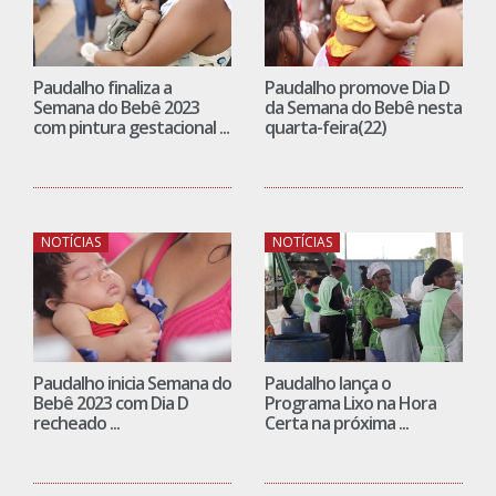
Paudalho finaliza a
Paudalho promove Dia D
Semana do Bebê 2023
da Semana do Bebê nesta
com pintura gestacional ...
quarta-feira(22)
NOTÍCIAS
NOTÍCIAS
Paudalho inicia Semana do
Paudalho lança o
Bebê 2023 com Dia D
Programa Lixo na Hora
recheado ...
Certa na próxima ...