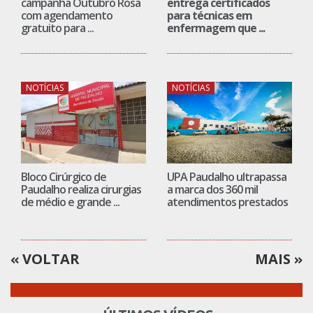
campanha Outubro Rosa
entrega certificados
com agendamento
para técnicas em
gratuito para ...
enfermagem que ...
NOTÍCIAS
NOTÍCIAS
Bloco Cirúrgico de
UPA Paudalho ultrapassa
Paudalho realiza cirurgias
a marca dos 360 mil
de médio e grande ...
atendimentos prestados
VOLTAR
MAIS