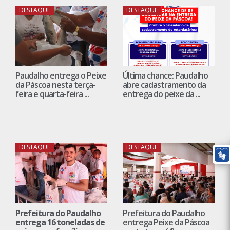
DESTAQUE
DESTAQUE
Paudalho entrega o Peixe
Última chance: Paudalho
da Páscoa nesta terça-
abre cadastramento da
feira e quarta-feira ...
entrega do peixe da ...
DESTAQUE
DESTAQUE
Prefeitura do Paudalho
Prefeitura do Paudalho
entrega 16 toneladas de
entrega Peixe da Páscoa