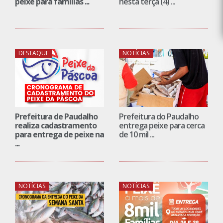
peixe para famílias ...
nesta terça (4) ...
DESTAQUE
NOTÍCIAS
Prefeitura de Paudalho
Prefeitura do Paudalho
realiza cadastramento
entrega peixe para cerca
para entrega de peixe na
de 10 mil ...
...
NOTÍCIAS
NOTÍCIAS