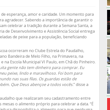
o de esperança, amor e caridade. Um momento para
ra agradecer. Sabendo a importância de garantir o
ssam celebrar a tradição durante a Semana Santa, a
ria de Desenvolvimento e Assistência Social entrega
oneladas de peixe para a população, beneficiando
áscoa ocorreram no Clube Estrela do Paudalho,
lano Bandeira de Melo Filho, na Primavera, na
 e na Escola Municipal VI Paulo, em Chã do Pinheiro.
uita gente não tem dinheiro para comprar. Eu
eu peixe, lindo e maravilhoso. Foi bom para
mundo nas suas filas. Os guardas estão de
ambém. Que Deus abençoe a todos vocês.
” disse a
Paudalho que realizaram seu cadastramento entre
 mesas o alimento próprio para celebrar a data. “É
itura disponibiliza o alimento para que nenhuma