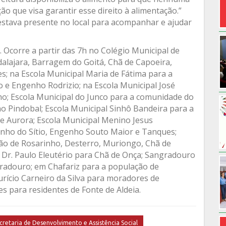
ão que visa garantir esse direito à alimentação.”
estava presente no local para acompanhar e ajudar
. Ocorre a partir das 7h no Colégio Municipal de
alajara, Barragem do Goitá, Chã de Capoeira,
; na Escola Municipal Maria de Fátima para a
 e Engenho Rodrizio; na Escola Municipal José
ho; Escola Municipal do Junco para a comunidade do
 Pindobal; Escola Municipal Sinhô Bandeira para a
 Aurora; Escola Municipal Menino Jesus
enho do Sítio, Engenho Souto Maior e Tanques;
ação de Rosarinho, Desterro, Muriongo, Chã de
 Dr. Paulo Eleutério para Chã de Onça; Sangradouro
radouro; em Chafariz para a população de
rício Carneiro da Silva para moradores de
es para residentes de Fonte de Aldeia.
cretaria de Desenvolvimento e Assistência Social