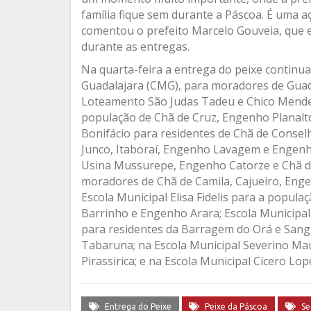
família fique sem durante a Páscoa. É uma aç
comentou o prefeito Marcelo Gouveia, que 
durante as entregas.
Na quarta-feira a entrega do peixe continua
Guadalajara (CMG), para moradores de Guad
Loteamento São Judas Tadeu e Chico Mendes
população de Chã de Cruz, Engenho Planalto
Bonifácio para residentes de Chã de Consel
Junco, Itaboraí, Engenho Lavagem e Engenho
Usina Mussurepe, Engenho Catorze e Chã de
moradores de Chã de Camila, Cajueiro, Eng
Escola Municipal Elisa Fidelis para a popul
Barrinho e Engenho Arara; Escola Municipal
para residentes da Barragem do Orá e Sang
Tabaruna; na Escola Municipal Severino Mau
Pirassirica; e na Escola Municipal Cícero Lop
Entrega do Peixe
Peixe da Páscoa
Se