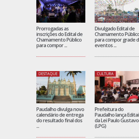
Prorrogadas as
Divulgado Edital de
inscrições do Edital de
Chamamento Públic
Chamamento Público
para compor grade 
para compor ...
eventos ...
DESTAQUE
CULTURA
Paudalho divulga novo
Prefeitura do
calendário de entrega
Paudalho lança Editai
do resultado final dos
da Lei Paulo Gustavo
...
(LPG)