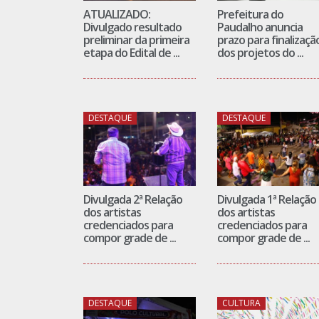
ATUALIZADO:
Prefeitura do
Divulgado resultado
Paudalho anuncia
preliminar da primeira
prazo para finalizaçã
etapa do Edital de ...
dos projetos do ...
DESTAQUE
DESTAQUE
Divulgada 2ª Relação
Divulgada 1ª Relação
dos artistas
dos artistas
credenciados para
credenciados para
compor grade de ...
compor grade de ...
DESTAQUE
CULTURA