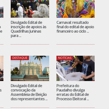
Divulgado Edital de
Carnaval: resultado
o
inscrição de apoios às
final do edital de apoio
de
Quadrilhas Juninas
financeiro ao ciclo ...
para ...
DESTAQUE
NOTÍCIAS
Divulgado Edital de
Prefeitura do
s
convocação da
Paudalho divulga
Assembleia de Eleição
erratas do Edital de
dos representantes ...
Processo Eleitoral ...