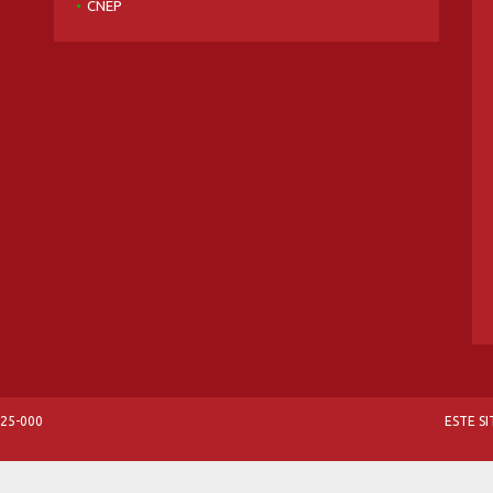
CNEP
825-000
ESTE S