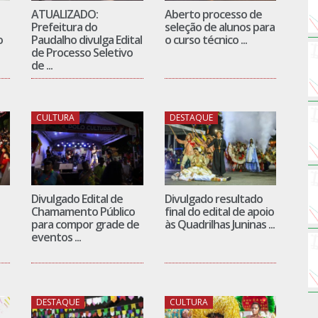
ATUALIZADO:
Aberto processo de
Prefeitura do
seleção de alunos para
o
Paudalho divulga Edital
o curso técnico ...
de Processo Seletivo
de ...
CULTURA
DESTAQUE
Divulgado Edital de
Divulgado resultado
Chamamento Público
final do edital de apoio
para compor grade de
às Quadrilhas Juninas ...
eventos ...
DESTAQUE
CULTURA