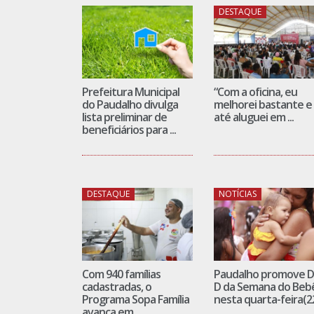
DESTAQUE
Prefeitura Municipal
“Com a oficina, eu
do Paudalho divulga
melhorei bastante e
lista preliminar de
até aluguei em ...
beneficiários para ...
DESTAQUE
NOTÍCIAS
Com 940 famílias
Paudalho promove D
cadastradas, o
D da Semana do Beb
Programa Sopa Família
nesta quarta-feira(2
avança em ...