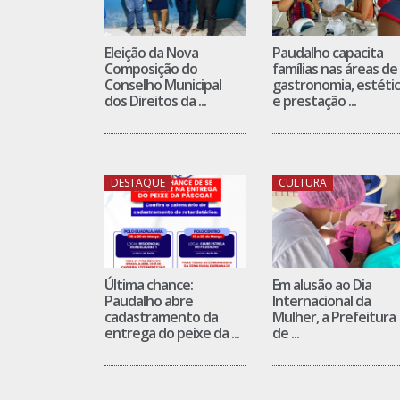
Eleição da Nova
Paudalho capacita
Composição do
famílias nas áreas de
Conselho Municipal
gastronomia, estéti
dos Direitos da ...
e prestação ...
DESTAQUE
CULTURA
Última chance:
Em alusão ao Dia
Paudalho abre
Internacional da
cadastramento da
Mulher, a Prefeitura
entrega do peixe da ...
de ...