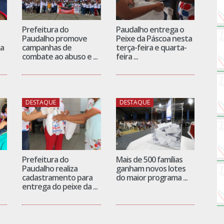
Prefeitura do
Paudalho entrega o
Paudalho promove
Peixe da Páscoa nesta
ca
campanhas de
terça-feira e quarta-
combate ao abuso e ...
feira ...
DESTAQUE
DESTAQUE
Prefeitura do
Mais de 500 famílias
Paudalho realiza
ganham novos lotes
cadastramento para
do maior programa ...
entrega do peixe da ...