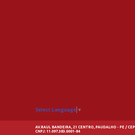
Select Language
▼
AV.RAUL BANDEIRA, 21 CENTRO, PAUDALHO - PE / CEP
CNPJ: 11.097.383.0001-84