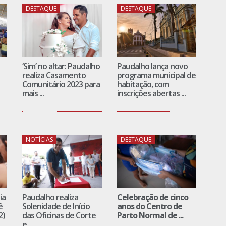
DESTAQUE
DESTAQUE
‘Sim’ no altar: Paudalho
Paudalho lança novo
realiza Casamento
programa municipal de
Comunitário 2023 para
habitação, com
mais ...
inscrições abertas ...
NOTÍCIAS
DESTAQUE
ia
Paudalho realiza
Celebração de cinco
ê
Solenidade de Início
anos do Centro de
2)
das Oficinas de Corte
Parto Normal de ...
e ...