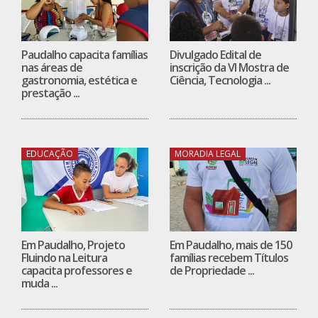
Paudalho capacita famílias
Divulgado Edital de
nas áreas de
inscrição da VI Mostra de
gastronomia, estética e
Ciência, Tecnologia ...
prestação ...
EDUCAÇÃO
MORADIA LEGAL
Em Paudalho, Projeto
Em Paudalho, mais de 150
Fluindo na Leitura
famílias recebem Títulos
capacita professores e
de Propriedade ...
muda ...