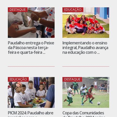
DESTAQUE
EDUCAÇÃO
Paudalho entrega o Peixe
Implementando o ensino
da Páscoa nesta terça-
integral, Paudalho avança
feira e quarta-feira ...
na educação com o ...
EDUCAÇÃO
DESTAQUE
PICM 2024: Paudalho abre
Copa das Comunidades