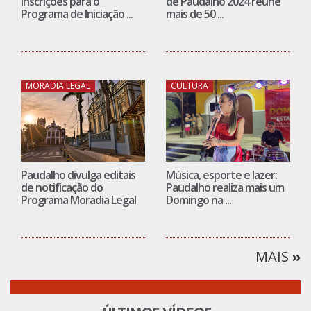
inscrições para o
de Paudalho 2024 reúne
Programa de Iniciação ...
mais de 50 ...
MORADIA LEGAL
CULTURA
Paudalho divulga editais
Música, esporte e lazer:
de notificação do
Paudalho realiza mais um
Programa Moradia Legal
Domingo na ...
MAIS