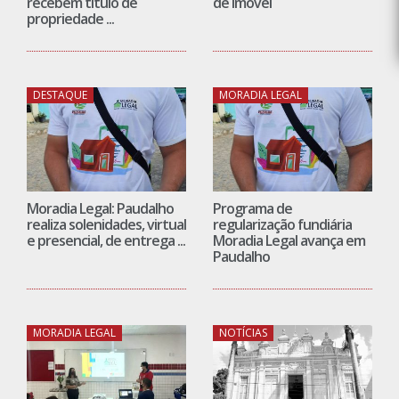
recebem título de
de imóvel
propriedade ...
DESTAQUE
MORADIA LEGAL
Moradia Legal: Paudalho
Programa de
realiza solenidades, virtual
regularização fundiária
e presencial, de entrega ...
Moradia Legal avança em
Paudalho
MORADIA LEGAL
NOTÍCIAS