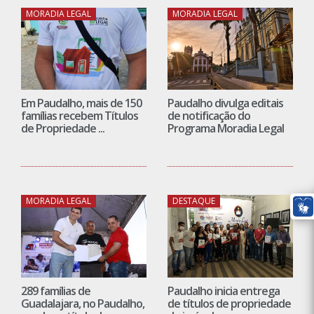
MORADIA LEGAL
MORADIA LEGAL
Em Paudalho, mais de 150
Paudalho divulga editais
famílias recebem Títulos
de notificação do
de Propriedade ...
Programa Moradia Legal
MORADIA LEGAL
DESTAQUE
289 famílias de
Paudalho inicia entrega
Guadalajara, no Paudalho,
de títulos de propriedade