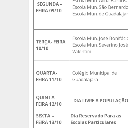
Escola Mun. Gilda Barbos
SEGUNDA –
Escola Mun. São Bernard
FEIRA 09/10
Escola Mun. de Guadalaja
Escola Mun. José Bonifáci
TERÇA- FEIRA
Escola Mun. Severino José
10/10
Valentim
QUARTA-
Colégio Municipal de
FEIRA 11/10
Guadalajara
QUINTA –
DIA LIVRE A POPULAÇÃ
FEIRA 12/10
SEXTA –
Dia Reservado Para as
FEIRA 13/10
Escolas Particulares