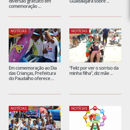
diversão gratuito em
Guadalajara sobre ...
comemoração ...
NOTÍCIAS
NOTÍCIAS
Em comemoração ao Dia
“Feliz por ver o sorriso da
das Crianças, Prefeitura
minha filha”, diz mãe ...
do Paudalho oferece ...
NOTÍCIAS
NOTÍCIAS