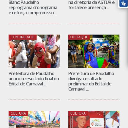
Blanc: Paudalho
na diretoria da ASTUR e
reprograma cronograma
fortalece presença ...
e reforça compromisso ...
COMUNICADO
DESTAQUE
Prefeitura de Paudalho
Prefeitura de Paudalho
anuncia resultado final do
divulga resultado
Edital de Carnaval ...
preliminar do Edital de
Carnaval ...
CULTURA
CULTURA