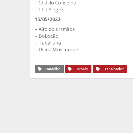
– Chã do Conselho
– Chã Alegre
15/05/2022
– Alto dois Irmãos
– Bobocão
– Tabaruna
– Usina Mussurepe
Paudalho
Torneio
Trabalhador