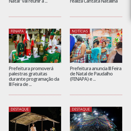
Natal” vai reunir a ...
realiza Cantata Natalina
FENAPA
NOTÍCIAS
Prefeitura promoverá
Prefeitura anuncia III Feira
palestras gratuitas
de Natal de Paudalho
durante programação da
(FENAPA) e ...
III Feira de ...
DESTAQUE
DESTAQUE