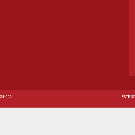
825-000
ESTE S