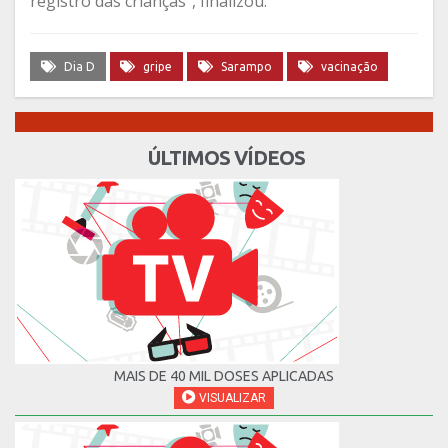
registro das crianças”, finalizou.
Dia D
gripe
Sarampo
vacinação
ÚLTIMOS VÍDEOS
MAIS DE 40 MIL DOSES APLICADAS
VISUALIZAR