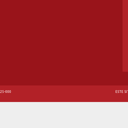
825-000
ESTE S