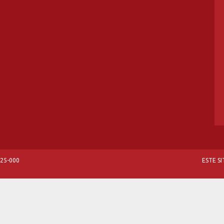
825-000
ESTE S