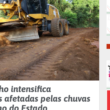
ho intensifica
s afetadas pelas chuvas
no do Estado