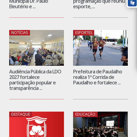
Municipal Dr. Paulo
programação que reuniu
Eleutério e ...
esporte, ...
NOTÍCIAS
ESPORTES
Audiência Pública da LDO
Prefeitura de Paudalho
2027 fortalece
realiza 1ª Corrida de
participação popular e
Paudalho e fortalece ...
transparência ...
DESTAQUE
EDUCAÇÃO