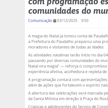
com programação es
comunidades do mun
Comunicação
03/12/2025
9:50
A magia do Natal já tomou conta de Paudalh
a Prefeitura do Paudalho preparou uma pr
moradores e visitantes de todas as idades.
As atividades natalinas terão início no dia
passando por diversas comunidades do muni
Natal vira magia” — reforça o compromisso
experiência afetiva, acolhedora e repleta d
A programação contará com apresentações cu
além de ações que fortalecem o espírito nata
A abertura das celebrações será marcada pel
da Santa Mônica em direção à Praça do Rosár
Crianças e adolescentes do Serviço de Con