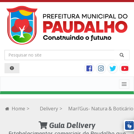
Togg
navig
Home
>
Delivery
>
Mari’Gus- Natura & Boticário
Guia Delivery
Estabelecimentos comerciais de Paudalho que