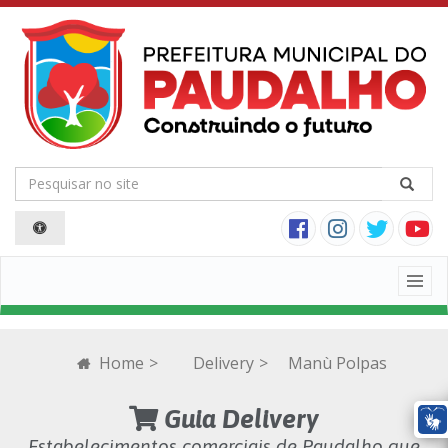
Togg
navig
Home
>
Delivery
>
Manù Polpas
Guia Delivery
Estabelecimentos comerciais de Paudalho que