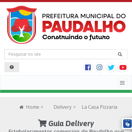
Togg
navig
Home
>
Delivery
>
La Casa Pizzaria
Guia Delivery
Estabelecimentos comerciais de Paudalho que