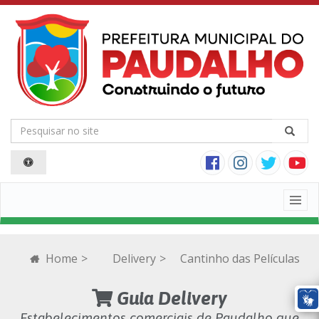
Togg
navig
Home
>
Delivery
>
Cantinho das Películas
Guia Delivery
Estabelecimentos comerciais de Paudalho que