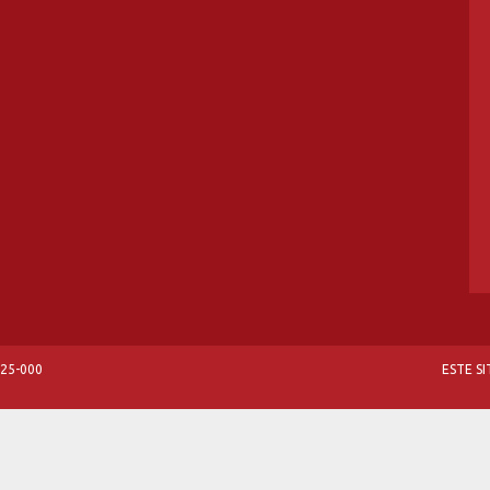
825-000
ESTE S