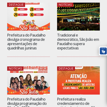
DESTAQUE
NOTÍCIAS
Prefeitura do Paudalho
Tradicional e
divulga cronograma de
democrático, São João em
apresentações de
Paudalho supera
quadrilhas juninas
expectativas
NOTÍCIAS
DESTAQUE
Prefeitura do Paudalho
Prefeitura realiza
divulga programação do
credenciamento de