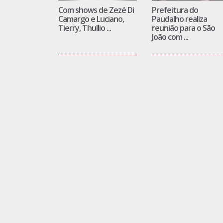
Com shows de Zezé Di
Prefeitura do
Camargo e Luciano,
Paudalho realiza
Tierry, Thullio ...
reunião para o São
João com ...