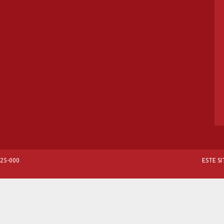
825-000
ESTE S