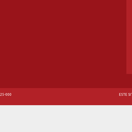
825-000
ESTE S