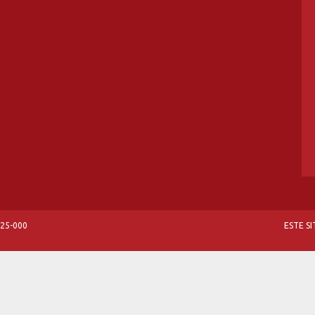
825-000
ESTE S