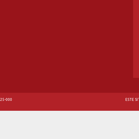
825-000
ESTE S