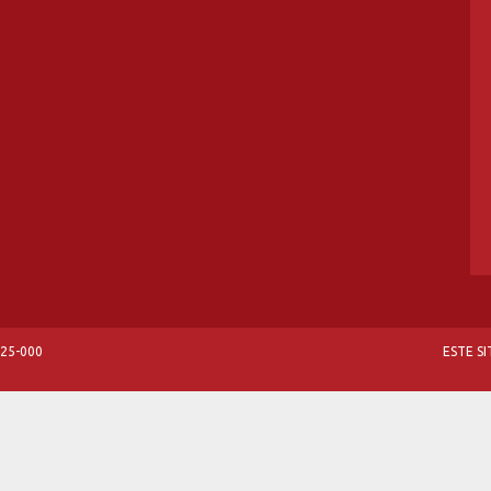
825-000
ESTE S