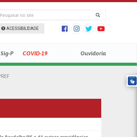
ACESSIBILIDADE
Sig-P
COVID-19
Ouvidoria
PREF
de Paudalho/PE e dá outras providências.