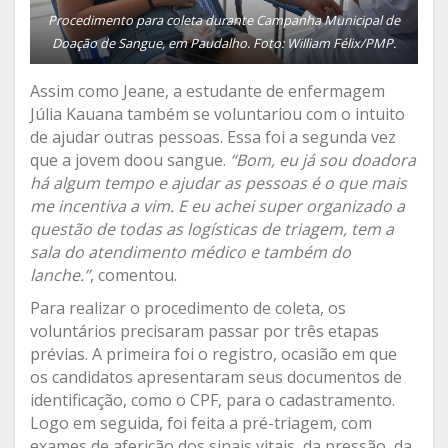
Procedimento para coleta durante Campanha Municipal de
Doação de Sangue, em Paudalho. Foto: William Félix/PMP.
Assim como Jeane, a estudante de enfermagem
Júlia Kauana também se voluntariou com o intuito
de ajudar outras pessoas. Essa foi a segunda vez
que a jovem doou sangue.
“Bom, eu já sou doadora
há algum tempo e ajudar as pessoas é o que mais
me incentiva a vim. E eu achei super organizado a
questão de todas as logísticas de triagem, tem a
sala do atendimento médico e também do
lanche.”
, comentou.
Para realizar o procedimento de coleta, os
voluntários precisaram passar por três etapas
prévias. A primeira foi o registro, ocasião em que
os candidatos apresentaram seus documentos de
identificação, como o CPF, para o cadastramento.
Logo em seguida, foi feita a pré-triagem, com
exames de aferição dos sinais vitais, da pressão, da