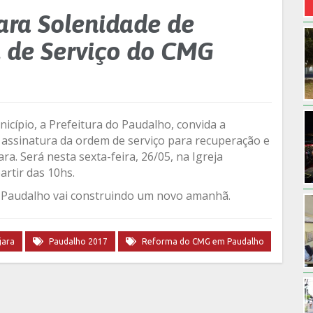
ara Solenidade de
 de Serviço do CMG
ípio, a Prefeitura do Paudalho, convida a
a assinatura da ordem de serviço para recuperação e
a. Será nesta sexta-feira, 26/05, na Igreja
artir das 10hs.
e Paudalho vai construindo um novo amanhã.
jara
Paudalho 2017
Reforma do CMG em Paudalho