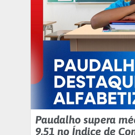
Paudalho supera méd
9,51 no Índice de C