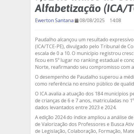
Alfabetização (ICA/
Ewerton Santana
08/08/2025
14:08
Paudalho alcançou um resultado expressivo
(ICA/TCE-PE), divulgado pelo Tribunal de C
escala de 0 a 10. O município registrou cres
ficou em 5º lugar no ranking estadual e con
Norte, reafirmando seu compromisso com a a
O desempenho de Paudalho superou a média 
como referência no ensino público de qualid
O ICA avalia a atuação dos 184 municípios 
de crianças de 6 e 7 anos, matriculadas no 
dados levantados entre 2023 e 2024.
A edição 2024 do índice ampliou a análise de 
de Valorização dos Professores e Busca At
de Legislação, Colaboração, Formação, Mate