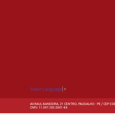
Select Language
▼
AV.RAUL BANDEIRA, 21 CENTRO, PAUDALHO - PE / CEP:55
CNPJ: 11.097.383.0001-84