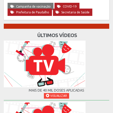
Campanha de vacinação
COVID-19
Prefeitura de Paudalho
Secretaria de Saúde
ÚLTIMOS VÍDEOS
MAIS DE 40 MIL DOSES APLICADAS
VISUALIZAR