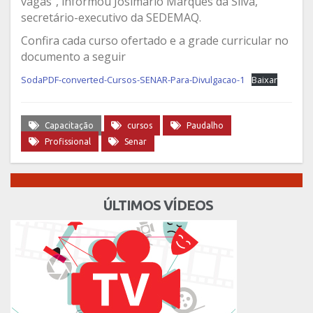
vagas”, informou Josimário Marques da Silva,
secretário-executivo da SEDEMAQ.
Confira cada curso ofertado e a grade curricular no
documento a seguir
SodaPDF-converted-Cursos-SENAR-Para-Divulgacao-1
Baixar
Capacitação
cursos
Paudalho
Profissional
Senar
ÚLTIMOS VÍDEOS