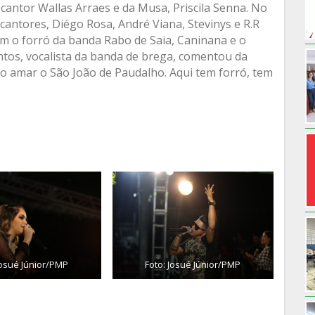
 cantor Wallas Arraes e da Musa, Priscila Senna. No
antores, Diégo Rosa, André Viana, Stevinys e R.R
com o forró da banda Rabo de Saia, Caninana e o
ntos, vocalista da banda de brega, comentou da
o amar o São João de Paudalho. Aqui tem forró, tem
Josué Júnior/PMP
Foto: Josué Júnior/PMP