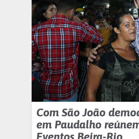
Com São João democrá
em Paudalho reúnem 
Eventos Beira-Rio