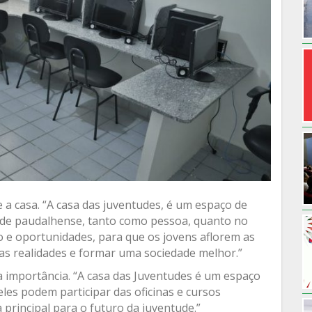
a casa. “A casa das juventudes, é um espaço de
ude paudalhense, tanto como pessoa, quanto no
o e oportunidades, para que os jovens aflorem as
as realidades e formar uma sociedade melhor.”
a importância. “A casa das Juventudes é um espaço
les podem participar das oficinas e cursos
principal para o futuro da juventude.”