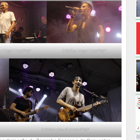
o: Edgar Lira/PMP
Crédito: Edgar Lira/PMP
Crédito: Josué Júnior/PMP