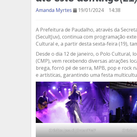
Amanda Myrtes
19/01/2024
14:38
A Prefeitura de Paudalho, através da Secret
(SecultJuv), continua com programação exte
Cultural e, a partir desta sexta-feira (19), t
Desde o dia 12 de janeiro, o Polo Cultural, 
(CMP), vem recebendo diversas atrações loca
brega, forró pé de serra, MPB, pop e rock na
e artísticas, garantindo uma festa multicultu
Crédito: Josué Júnior/PMP
Crédito