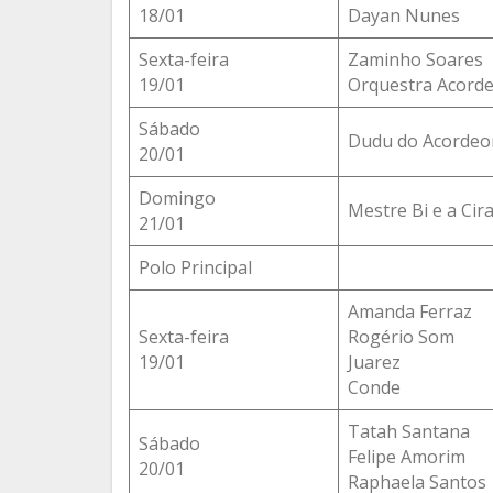
18/01
Dayan Nunes
Sexta-feira
Zaminho Soares
19/01
Orquestra Acord
Sábado
Dudu do Acordeo
20/01
Domingo
Mestre Bi e a Cir
21/01
Polo Principal
Amanda Ferraz
Sexta-feira
Rogério Som
19/01
Juarez
Conde
Tatah Santana
Sábado
Felipe Amorim
20/01
Raphaela Santos