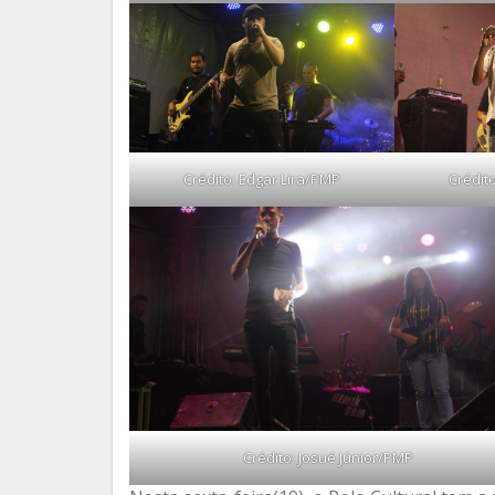
Crédito: Edgar Lira/PMP
Crédit
Crédito: Josué Júnior/PMP