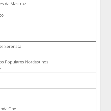
zes da Mastruz
co
 de Serenata
 os Populares Nordestinos
ga
a
anda One