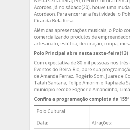
Nesta sexta-feira(19), o Polo Cultural tem 
Acordes. Já no sábado(20), houve uma muda
Acordeon. Para encerrar a festividade, o Po
Ciranda Bela Rosa.
Além das apresentações musicais, o Polo con
comercializando produtos de empreendedore
artesanato, estética, decoração, roupa, mes
Polo Principal abre nesta sexta-feira(13)
Com expectativa de 80 mil pessoas nos três di
Eventos do Beira-Rio, abre sua programação 
de Amanda Ferraz, Rogério Som, Juarez e Co
Tatah Santana, Felipe Amorim e Raphaela San
município recebe Fágner e Amandinha, Limã
Confira a programação completa da 155ª 
Polo Cultural
Data:
Atrações: