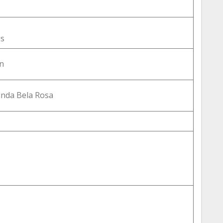
es
n
anda Bela Rosa