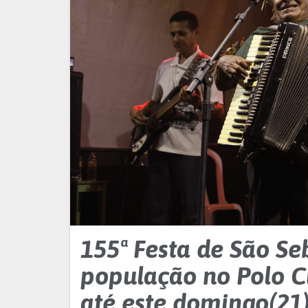
155ª Festa de São Se
população no Polo Cul
até este domingo(21