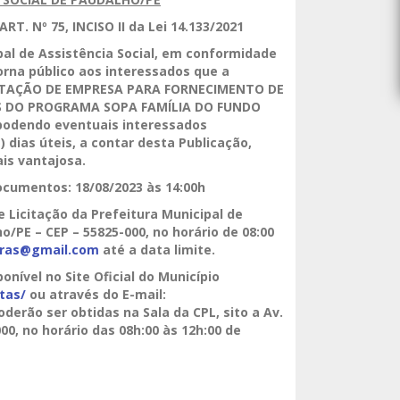
T. Nº 75, INCISO II da Lei 14.133/2021
pal de Assistência Social, em conformidade
 torna público aos interessados que a
AÇÃO DE EMPRESA PARA FORNECIMENTO DE
S DO PROGRAMA SOPA FAMÍLIA DO FUNDO
 podendo eventuais interessados
 dias úteis, a contar desta Publicação,
is vantajosa.
ocumentos: 18/08/2023 às 14:00h
 Licitação da Prefeitura Municipal de
ho/PE – CEP – 55825-000, no horário de 08:00
ras@gmail.com
até a data limite.
nível no Site Oficial do Município
tas/
ou através do E-mail:
erão ser obtidas na Sala da CPL, sito a Av.
00, no horário das 08h:00 às 12h:00 de