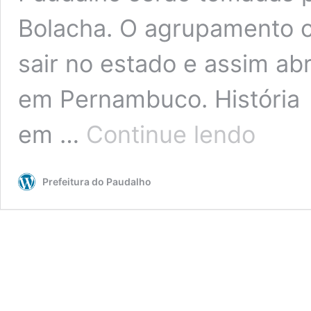
Bolacha. O agrupamento c
sair no estado e assim a
em Pernambuco. História 
Com
em …
Continue lendo
apoio
da
Prefeitura
Prefeitura do Paudalho
do
Paudalho,
Bloco
da
Bolacha
abre
o
Carnaval
em